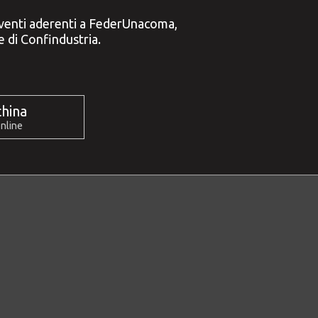
moventi aderenti a FederUnacoma,
e di Confindustria.
hina
online