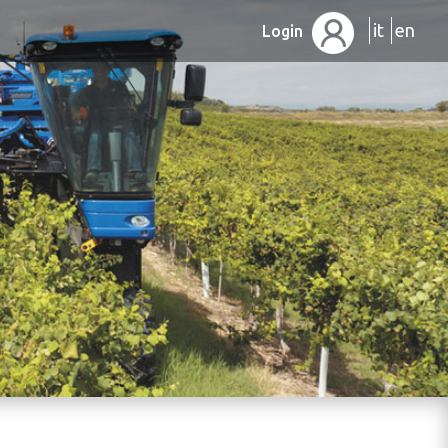
it
en
Login